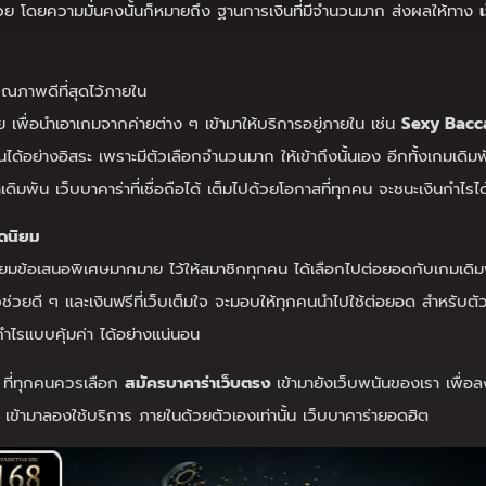
วย โดยความมั่นคงนั้นก็หมายถึง ฐานการเงินที่มีจำนวนมาก ส่งผลให้ทาง
ุณภาพดีที่สุดไว้ภายใน
ย เพื่อนำเอาเกมจากค่ายต่าง ๆ เข้ามาให้บริการอยู่ภายใน เช่น
Sexy Bacc
้อย่างอิสระ เพราะมีตัวเลือกจำนวนมาก ให้เข้าถึงนั้นเอง อีกทั้งเกมเดิมพันล
มพัน เว็บบาคาร่าที่เชื่อถือได้ เต็มไปด้วยโอกาสที่ทุกคน จะชนะเงินกำไรได้
อดนิยม
ยมข้อเสนอพิเศษมากมาย ไว้ให้สมาชิกทุกคน ได้เลือกไปต่อยอดกับเกมเดิมพั
ัวช่วยดี ๆ และเงินฟรีที่เว็บเต็มใจ จะมอบให้ทุกคนนำไปใช้ต่อยอด สำหรับ
นกำไรแบบคุ้มค่า ได้อย่างแน่นอน
มด ที่ทุกคนควรเลือก
สมัครบาคาร่าเว็บตรง
เข้ามายังเว็บพนันของเรา เพื่อ
A
เข้ามาลองใช้บริการ ภายในด้วยตัวเองเท่านั้น เว็บบาคาร่ายอดฮิต