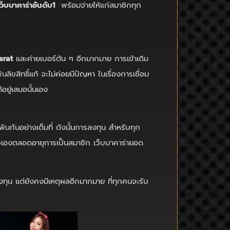
เว็บบาคาร่าอันดับ1
พร้อมจ่ายให้แก่สมาชิกทุก
arat
และค่ายเบอร์ต้น ๆ อีกมากมาย การเข้าเดิม
ิขสิทธิ์แท้ จะไม่ค่อยมีปัญหา ในเรื่องการเชื่อม
อยู่เสมอนั้นเอง
นกันอย่างเต็มที่ ดังนั้นการลงทุน สำหรับทุก
ตัวเองตลอดอายุการเป็นสมาชิก เว็บบาคาร่ายอด
ลงทุน แต่ยังคงมีเหตุผลอีกมากมาย ที่ทุกคนจะรับ